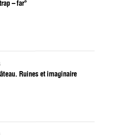
trap – far°
6
âteau. Ruines et imaginaire