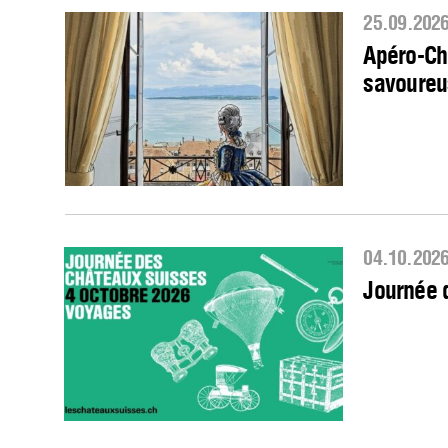
25.09.202
Apéro-Ch
savoureu
04.10.202
Journée 