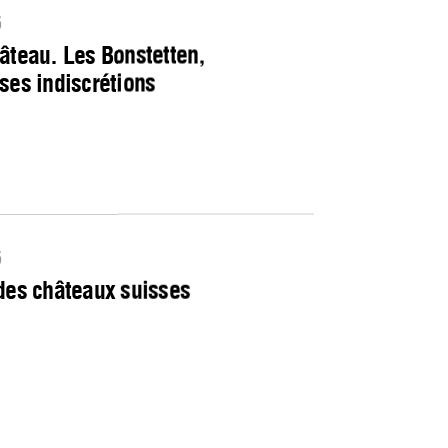
6
âteau. Les Bonstetten,
ses indiscrétions
6
des châteaux suisses